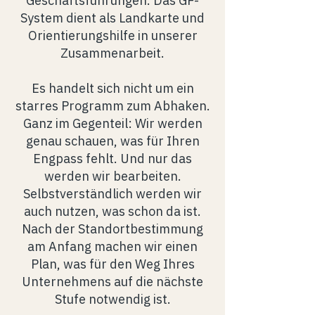
Geschäftsführungen. Das GF-
System dient als Landkarte und
Orientierungshilfe in unserer
Zusammenarbeit.
Es handelt sich nicht um ein
Kennen Sie diese
starres Programm zum Abhaken.
Situation?
Ganz im Gegenteil: Wir werden
genau schauen, was für Ihren
Die Geschäftsführung hängt im
Engpass fehlt. Und nur das
Tagesgeschäft fest und damit auch die
werden wir bearbeiten.
meisten Zukunftsideen
Selbstverständlich werden wir
Rollen und Verantwortungen bleiben
auch nutzen, was schon da ist.
diffus und letzten Endes auf der Strecke
Nach der Standortbestimmung
Führung geschieht situativ und persönlich,
am Anfang machen wir einen
nicht systematisch und strukturiert
Plan, was für den Weg Ihres
Nachfolge oder Übergabe ist das
Unternehmens auf die nächste
Traumszenario, aber bisher führt kein
Stufe notwendig ist.
Weg dahin.